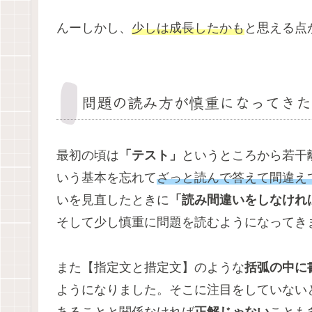
んーしかし、
少しは成長したかも
と思える点
問題の読み方が慎重になってきた
最初の頃は
「テスト」
というところから若干
いう基本を忘れて
ざっと読んで答えて間違え
いを見直したときに
「読み間違いをしなけれ
そして少し慎重に問題を読むようになってき
また【指定文と措定文】のような
括弧の中に
ようになりました。そこに注目をしていない
あることと関係なければ
正解じゃない
ことも