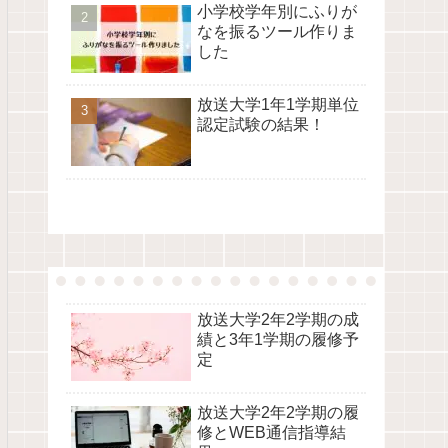
小学校学年別にふりが
なを振るツール作りま
した
放送大学1年1学期単位
認定試験の結果！
放送大学2年2学期の成
績と3年1学期の履修予
定
放送大学2年2学期の履
修とWEB通信指導結