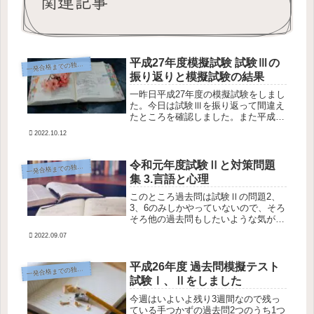
関連記事
平成27年度模擬試験 試験Ⅲの
発合格までの独学勉強記録
一
振り返りと模擬試験の結果
一昨日平成27年度の模擬試験をしまし
た。今日は試験Ⅲを振り返って間違え
たところを確認しました。また平成27
年度の模擬試験結果についても書きま
2022.10.12
す。平成27年度試験Ⅲの振り返り平成
27年度試験Ⅲは結果として21問間違っ
ていました。結構間違ってい...
令和元年度試験Ⅱと対策問題
発合格までの独学勉強記録
一
集 3.言語と心理
このところ過去問は試験Ⅱの問題2、
3、6のみしかやっていないので、そろ
そろ他の過去問もしたいような気がし
てきました。しかし今週は「日本語教
2022.09.07
育能力検定試験 対策問題集」をやる
と決めているので、これが終わってか
ら過去問や新しく買った模擬試験な
平成26年度 過去問模擬テスト
発合格までの独学勉強記録
一
ど...
試験Ⅰ、Ⅱをしました
今週はいよいよ残り3週間なので残っ
ている手つかずの過去問2つのうち1つ