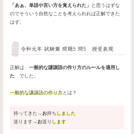
「あぁ、単語や言い方を覚えられた」
と思うはずな
のでそういう自然なことを考えられれば正解できた
はず。
令和元年 試験Ⅲ 問題5 問5 授受表現
正解は
一般的な謙譲語の作り方のルールを適用し
た
でした。
一般的な謙譲語の作り方
とは？
持ってきた→
お
持ち
しました
送ります→
お
送り
します