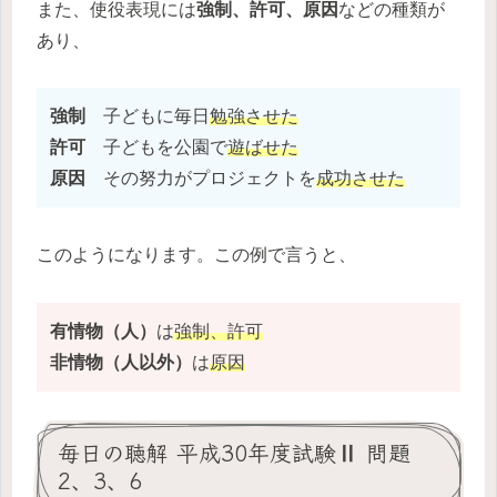
また、使役表現には
強制、許可、原因
などの種類が
あり、
強制
子どもに毎日
勉強させた
許可
子どもを公園で
遊ばせた
原因
その努力がプロジェクトを
成功させた
このようになります。この例で言うと、
有情物（人）
は
強制、許可
非情物（人以外）
は
原因
毎日の聴解 平成30年度試験Ⅱ 問題
2、3、6