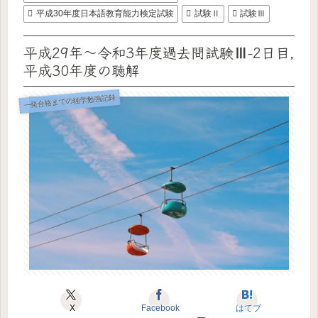
平成30年度日本語教育能力検定試験
試験Ⅱ
試験Ⅲ
平成29年〜令和3年度過去問試験Ⅲ-2日目,
平成30年度の聴解
一発合格までの独学勉強記録
X
Facebook
はてブ