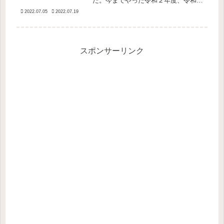
た。今までやった令和２年度、令和３
年度に比べると出来はよかったのです
2022.07.05
2022.07.19
がその理由については今のところ検討
中です。令和元年度日本語教育能力検
定試験 試験Ⅰの結果試験Ⅰは100問
あ...
スポンサーリンク