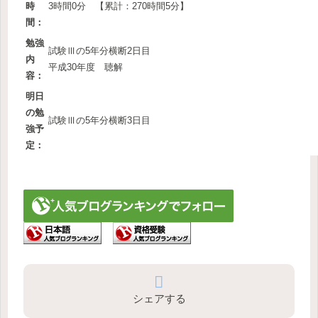
時
3時間0分 【累計：270時間5分】
間：
勉強
試験Ⅲの5年分横断2日目
内
平成30年度 聴解
容：
明日
の勉
試験Ⅲの5年分横断3日目
強予
定：
シェアする