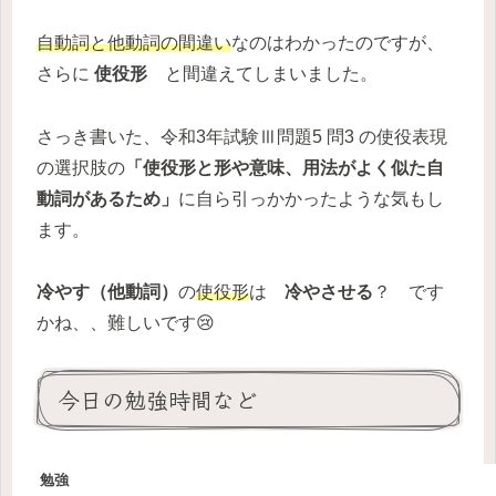
自動詞と他動詞の間違い
なのはわかったのですが、
さらに
使役形
と間違えてしまいました。
さっき書いた、令和3年試験Ⅲ問題5 問3 の使役表現
の選択肢の
「使役形と形や意味、用法がよく似た自
動詞があるため」
に自ら引っかかったような気もし
ます。
冷やす（他動詞）
の
使役形
は
冷やさせる
？ です
かね、、難しいです😢
今日の勉強時間など
勉強