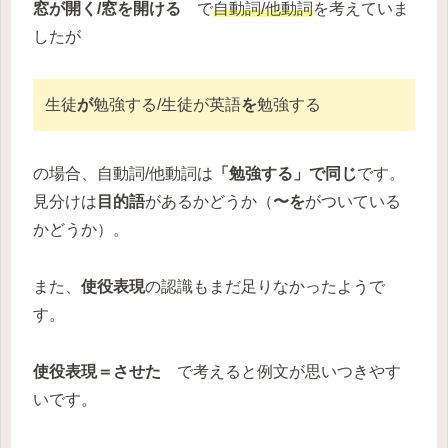
窓が開く/窓を開ける
で
自動詞/他動詞
を考えていま
したが
生徒
が
勉強する/生徒が英語
を
勉強する
の場合、自動詞/他動詞は
「勉強する」で同じ
です。
見分けは
目的語
があるかどうか（
〜を
がついている
かどうか）。
また、
使役表現
の認識もまだ足りなかったようで
す。
使役表現＝させた
で考えると例文が思いつきやす
いです。