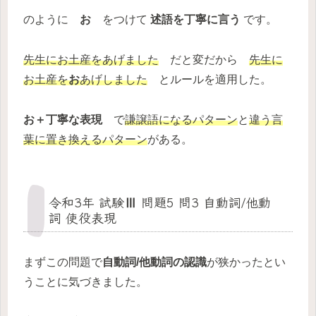
のように
お
をつけて
述語を丁寧に言う
です。
先生にお土産をあげました
だと変だから
先生に
お土産を
お
あげしました
とルールを適用した。
お＋丁寧な表現
で
謙譲語になるパターン
と
違う言
葉に置き換えるパターン
がある。
令和3年 試験Ⅲ 問題5 問3 自動詞/他動
詞 使役表現
まずこの問題で
自動詞/他動詞の認識
が狭かったとい
うことに気づきました。