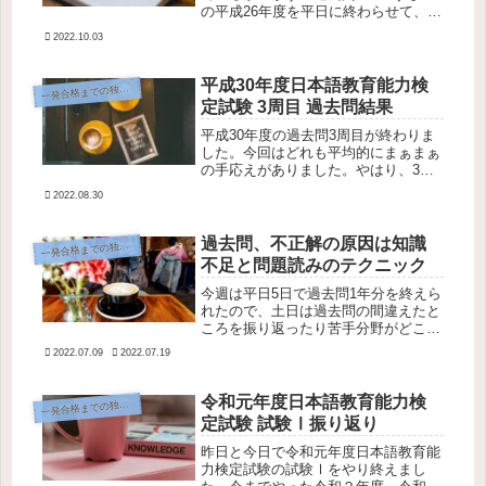
の平成26年度を平日に終わらせて、そ
の中からまた勉強をしようと思ってい
2022.10.03
ます。朝勉の時間に試験Ⅰを午後に試
験Ⅱをしました。平成26年度 過去問
模擬テスト試験Ⅰの結果平成26...
平成30年度日本語教育能力検
発合格までの独学勉強記録
一
定試験 3周目 過去問結果
平成30年度の過去問3周目が終わりま
した。今回はどれも平均的にまぁまぁ
の手応えがありました。やはり、3周
目の過去問も4年目となると記憶して
2022.08.30
たり理解してたりすることが増えてる
んでしょうか？平成30年度過去問3周
目 試験Ⅲ の結果今朝は周回では...
過去問、不正解の原因は知識
発合格までの独学勉強記録
一
不足と問題読みのテクニック
今週は平日5日で過去問1年分を終えら
れたので、土日は過去問の間違えたと
ころを振り返ったり苦手分野がどこな
のか、を知ってその分野の勉強法を考
2022.07.09
2022.07.19
えたいと思います。令和3年度の過去
問の不正解を再度やってもやはり間違
える最初にやった令和3年度の過去
令和元年度日本語教育能力検
発合格までの独学勉強記録
一
問...
定試験 試験Ⅰ振り返り
昨日と今日で令和元年度日本語教育能
力検定試験の試験Ⅰをやり終えまし