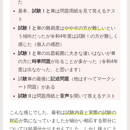
た
基本、
試験ⅠとⅢ
は問題用紙を見て答えるテス
ト
試験ⅠとⅢ
の難易度は
ややⅢの方が難しい
とい
う傾向だったが令和4年度は試験Ⅰの方が難しく
感じた（個人の感想）
試験ⅠとⅢ
の出題範囲に大きな違いはないが
Ⅲ
の方に
時事問題
が出ることが多かった（令和4年
度は出なかった、と思います）
試
験Ⅲ
の最後に
記述問題
（他はすべてマークシ
ート問題）がある
試験Ⅱ
は問題用紙と
音声
を聞いて答えるテスト
こんな感じでした。最初は
試験内容と実際の試験の
対応
が気になっていましたが細かい相応する部分に
ついては結局分かりませんでした。しかし徐々に上