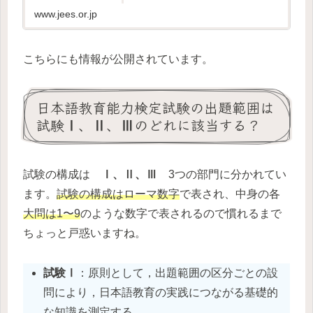
応する能力が基礎的な水準に達しているかどう
かを検定する試験です。
www.jees.or.jp
こちらにも情報が公開されています。
日本語教育能力検定試験の出題範囲は
試験Ⅰ、Ⅱ、Ⅲのどれに該当する？
試験の構成は
Ⅰ、Ⅱ、Ⅲ
3つの部門に分かれてい
ます。
試験の構成はローマ数字
で表され、中身の各
大問は1〜9
のような数字で表されるので慣れるまで
ちょっと戸惑いますね。
試験Ⅰ
：原則として，出題範囲の区分ごとの設
問により，日本語教育の実践につながる基礎的
な知識を測定する。