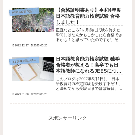
【合格証明書あり】令和4年度
和4年度日本語教育能力検定試験
令
日本語教育能力検定試験 合格
しました！
正直なところ2ヶ月前に試験を終えた
瞬間にはなんかもしかしたら合格でき
るかも？と思っていたのですが、その
後ある大きな過ちに気がついてほぼ望
2022.12.27
2023.05.25
みはないと信じ込んでもいました…結
果的に2022年12月26日、合格通知が
日本語教育能力検定試験 独学
届き、合格することができました...
本語教育能力検定試験とは
日
合格者が教える！高卒でも日
本語教師になれるJEESについ
て
このブログは2022年6月1日に「日本
語教育能力検定試験を受験するぞ！」
と決めてから受験日までほぼ毎日、勉
強の記録を書いてきました。予想外で
2023.01.09
2023.05.25
したがめでたく合格することができた
ため、これからは、昨年の自分が知り
たかった「日本語教育能力検定試験...
スポンサーリンク