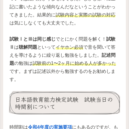
記に書いたような傾向なんだなということがわかっ
てきました。結果的に
試験内容と実際の試験の対応
は気にしなくても大丈夫でした。
試験ⅠとⅢは同じ感じ
でとにかく問題を解く！
試験
Ⅱ
は
聴解問題
といって
イヤホン必須
で音を聞いて答
えを導けるように繰り返し勉強をしました。
記述問
題
の勉強は
試験前の1〜2ヶ月に始める人が多かった
です。まずは記述以外から勉強するのをお勧めしま
す。
日本語教育能力検定試験 試験当日の
時間割について
時間割は
令和4年度の実施要項
にもあるのですが、も