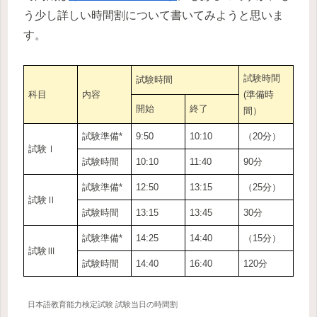
う少し詳しい時間割について書いてみようと思いま
す。
試験時間
試験時間
科目
内容
(準備時
開始
終了
間）
試験準備*
9:50
10:10
（20分）
試験Ⅰ
試験時間
10:10
11:40
90分
試験準備*
12:50
13:15
（25分）
試験Ⅱ
試験時間
13:15
13:45
30分
試験準備*
14:25
14:40
（15分）
試験Ⅲ
試験時間
14:40
16:40
120分
日本語教育能力検定試験 試験当日の時間割