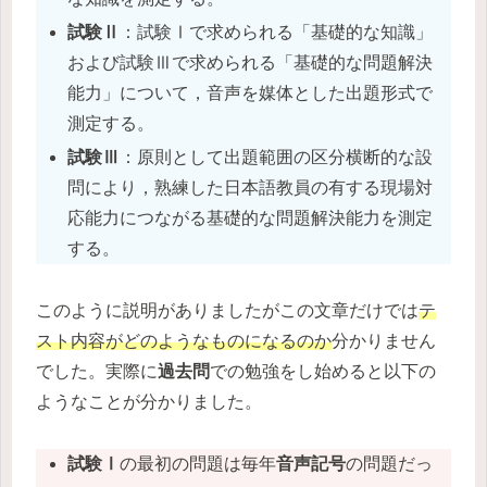
試験Ⅱ
：試験Ⅰで求められる「基礎的な知識」
および試験Ⅲで求められる「基礎的な問題解決
能力」について，音声を媒体とした出題形式で
測定する。
試験Ⅲ
：原則として出題範囲の区分横断的な設
問により，熟練した日本語教員の有する現場対
応能力につながる基礎的な問題解決能力を測定
する。
このように説明がありましたがこの文章だけでは
テ
スト内容がどのようなものになるのか
分かりません
でした。実際に
過去問
での勉強をし始めると以下の
ようなことが分かりました。
試験Ⅰ
の最初の問題は毎年
音声記号
の問題だっ