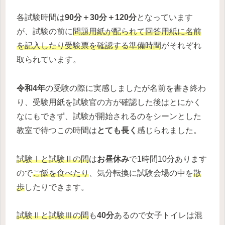
各試験時間は
90分＋30分＋120分
となっています
が、試験の前に
問題用紙が配られて回答用紙に名前
を記入したり受験票を確認する
準備
時間
がそれぞれ
取られています。
令和4年
の受験の際に実感しましたが名前を書き終わ
り、受験用紙を試験官の方が確認した後はとにかく
なにもできず、試験が開始されるのをシーンとした
教室で待つこの時間は
とても長く
感じられました。
試験Ⅰと試験Ⅱの間
は
お昼休み
で1時間10分あります
ので
ご飯を食べたり
、気分転換に試験会場の中を
散
歩
したりできます。
試験Ⅱと試験Ⅲの間
も
40分
あるので女子トイレは混